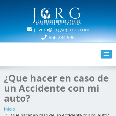
jrivera@jcrgseguros.com
REG. SBS N-4686
956 284 996
Camb
naveg
¿Que hacer en caso de
un Accidente con mi
auto?
Inicio
¿Que hacer en caso de un Accidente con mi auto?