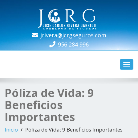
jrivera@jcrgseguros.com
REG. SBS N-4686
956 284 996
Camb
naveg
Póliza de Vida: 9
Beneficios
Importantes
Inicio
Póliza de Vida: 9 Beneficios Importantes