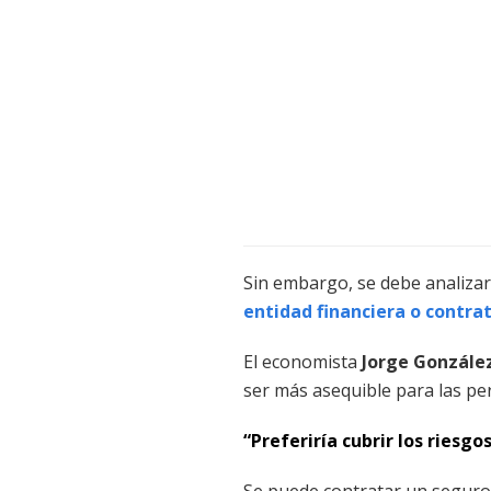
Sin embargo, se debe analizar
entidad financiera o contra
El economista
Jorge González
ser más asequible para las pe
“Preferiría cubrir los riesg
Se puede contratar un seguro 