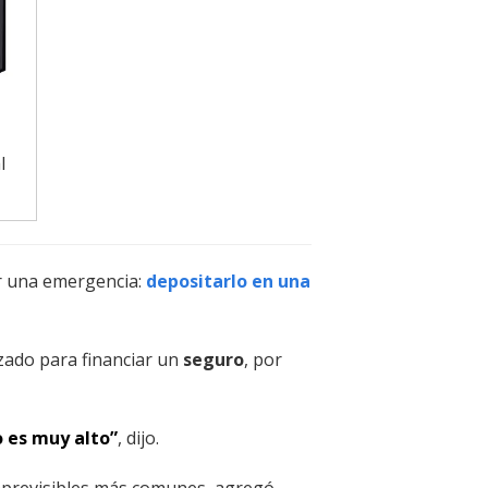
l
ir una emergencia:
depositarlo en una
izado para financiar un
seguro
, por
o es muy alto”
, dijo.
imprevisibles más comunes, agregó.