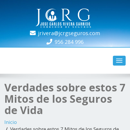
jrivera@jcrgseguros.com
REG. SBS N-4686
956 284 996
Camb
naveg
Verdades sobre estos 7
Mitos de los Seguros
de Vida
Inicio
Verdades sobre estos 7 Mitos de los Seguros de