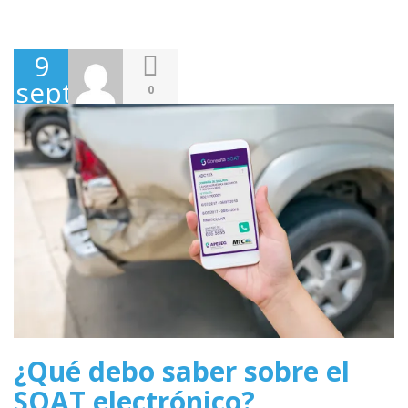
9
septiembre,
0
2019
¿Qué debo saber sobre el
SOAT electrónico?