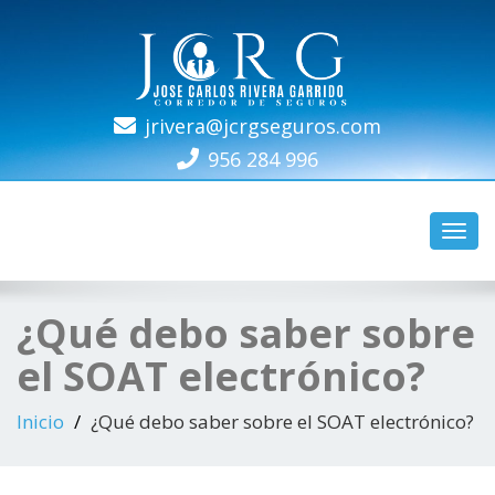
jrivera@jcrgseguros.com
REG. SBS N-4686
956 284 996
Camb
naveg
¿Qué debo saber sobre
el SOAT electrónico?
Inicio
¿Qué debo saber sobre el SOAT electrónico?